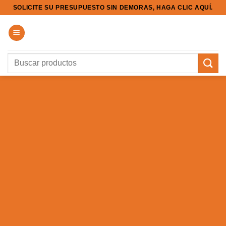
Saltar
SOLICITE SU PRESUPUESTO SIN DEMORAS, HAGA CLIC AQUÍ.
al
contenido
Buscar
por:
MESSAGE BOX
ELEMENT
Create beautiful Call to Action areas.