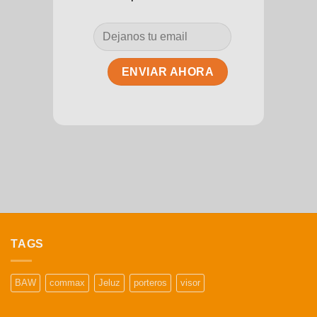
TAGS
BAW
commax
Jeluz
porteros
visor