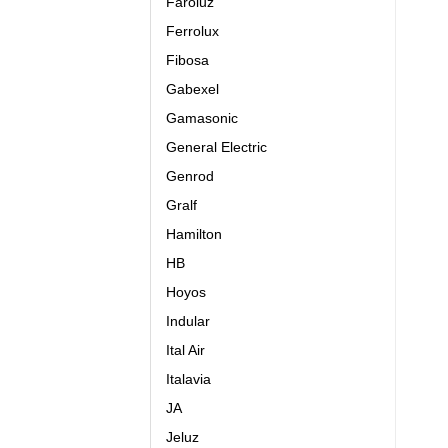
Faroluz
Ferrolux
Fibosa
Gabexel
Gamasonic
General Electric
Genrod
Gralf
Hamilton
HB
Hoyos
Indular
Ital Air
Italavia
JA
Jeluz