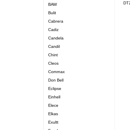
DT2
BAW
Bulit
Cabrera
Cadiz
Candela
Candil
Chint
Cleos
Commax
Don Bell
Eclipse
Einhell
Elece
Elkas
Exultt