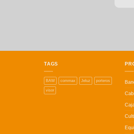
TAGS
PR
BAW
commax
Jeluz
porteros
Band
visor
Cabl
Caj
Cult
Equi