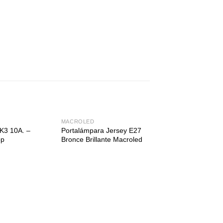
MACROLED
FICHAS
 K3 10A. –
Portalámpara Jersey E27
Tomacorriente movil
op
Bronce Brillante Macroled
250V.~ Kalop