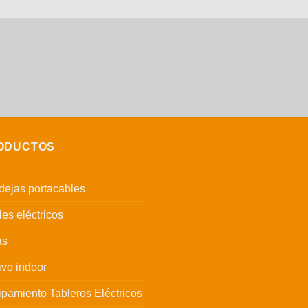
ODUCTOS
ejas portacables
es eléctricos
as
ivo indoor
pamiento Tableros Eléctricos