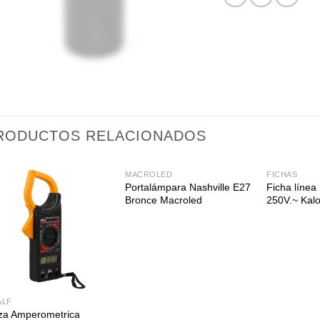
RODUCTOS RELACIONADOS
MACROLED
FICHAS
Portalámpara Nashville E27
Ficha línea
Bronce Macroled
250V.~ Kal
ALF
za Amperometrica