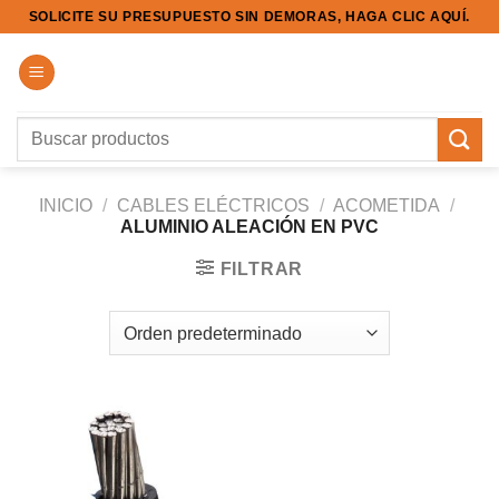
Saltar
SOLICITE SU PRESUPUESTO SIN DEMORAS, HAGA CLIC AQUÍ.
al
contenido
Buscar
por:
INICIO
/
CABLES ELÉCTRICOS
/
ACOMETIDA
/
ALUMINIO ALEACIÓN EN PVC
FILTRAR