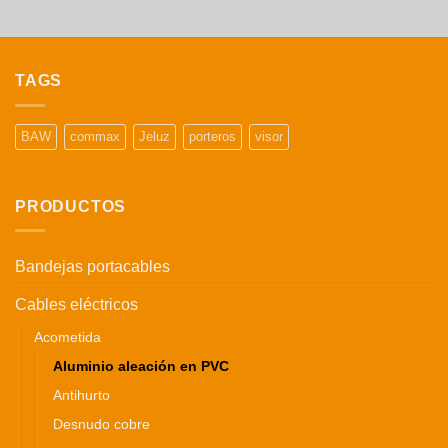
TAGS
BAW
commax
Jeluz
porteros
visor
PRODUCTOS
Bandejas portacables
Cables eléctricos
Acometida
Aluminio aleación en PVC
Antihurto
Desnudo cobre