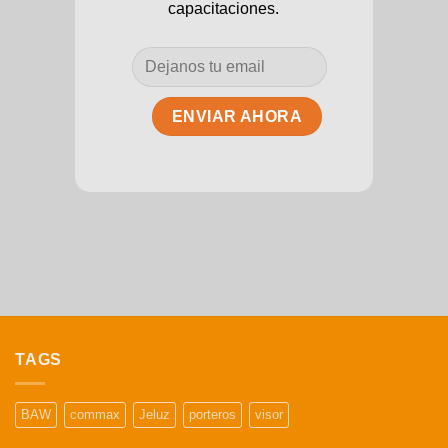
capacitaciones.
TAGS
BAW
commax
Jeluz
porteros
visor