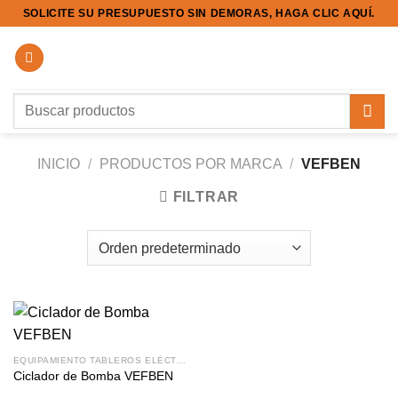
Saltar
SOLICITE SU PRESUPUESTO SIN DEMORAS, HAGA CLIC AQUÍ.
al
contenido
Buscar
por:
INICIO
/
PRODUCTOS POR MARCA
/
VEFBEN
FILTRAR
EQUIPAMIENTO TABLEROS ELÉCTRICOS
Ciclador de Bomba VEFBEN