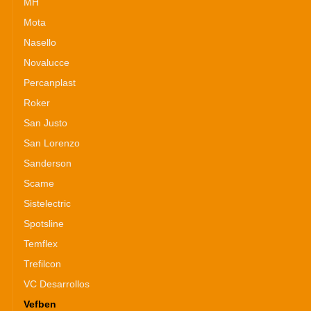
MH
Mota
Nasello
Novalucce
Percanplast
Roker
San Justo
San Lorenzo
Sanderson
Scame
Sistelectric
Spotsline
Temflex
Trefilcon
VC Desarrollos
Vefben