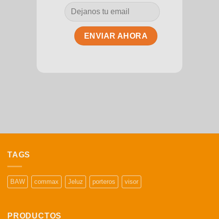
TAGS
BAW
commax
Jeluz
porteros
visor
PRODUCTOS