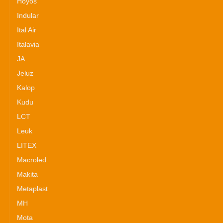
Hoyos
Indular
Ital Air
Italavia
JA
Jeluz
Kalop
Kudu
LCT
Leuk
LITEX
Macroled
Makita
Metaplast
MH
Mota