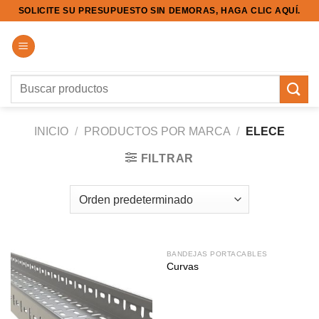
Saltar
SOLICITE SU PRESUPUESTO SIN DEMORAS, HAGA CLIC AQUÍ.
al
contenido
Buscar
por:
INICIO
/
PRODUCTOS POR MARCA
/
ELECE
FILTRAR
BANDEJAS PORTACABLES
Curvas