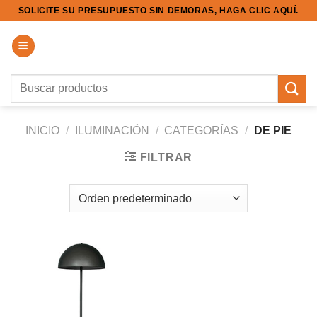
Saltar
SOLICITE SU PRESUPUESTO SIN DEMORAS, HAGA CLIC AQUÍ.
al
contenido
Buscar
por:
INICIO
/
ILUMINACIÓN
/
CATEGORÍAS
/
DE PIE
FILTRAR