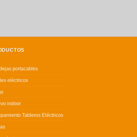
ODUCTOS
ejas portacables
es eléctricos
as
ivo indoor
pamiento Tableros Eléctricos
has