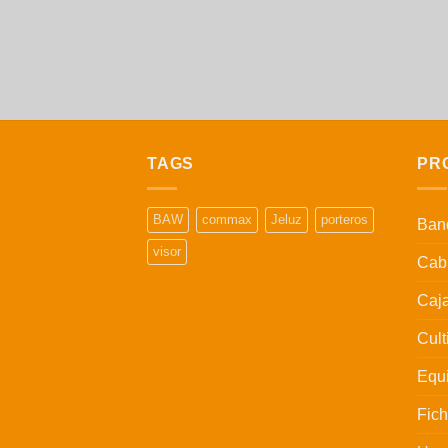
TAGS
PR
BAW
commax
Jeluz
porteros
Band
visor
Cabl
Caj
Cult
Equi
Fic