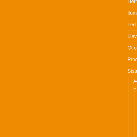
Her
Ilum
Led
Llav
Otro
Prod
Sist
A
C