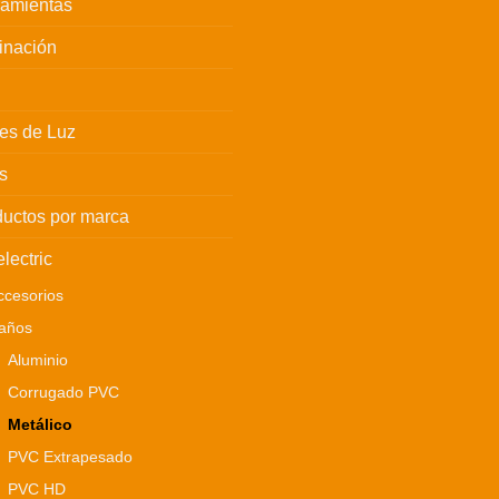
ramientas
inación
es de Luz
s
uctos por marca
electric
ccesorios
años
Aluminio
Corrugado PVC
Metálico
PVC Extrapesado
PVC HD