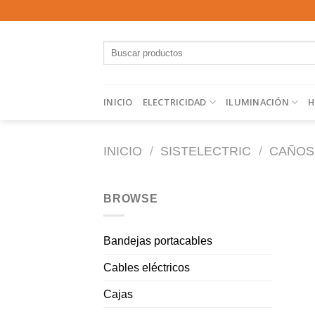
Saltar
al
contenido
Buscar
por:
INICIO
ELECTRICIDAD
ILUMINACIÓN
H
INICIO
/
SISTELECTRIC
/
CAÑOS
BROWSE
Bandejas portacables
Cables eléctricos
Cajas