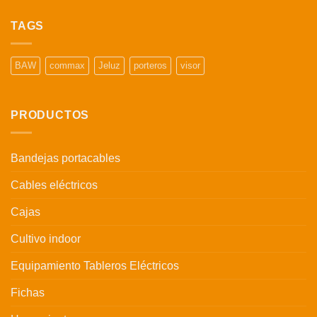
TAGS
BAW
commax
Jeluz
porteros
visor
PRODUCTOS
Bandejas portacables
Cables eléctricos
Cajas
Cultivo indoor
Equipamiento Tableros Eléctricos
Fichas