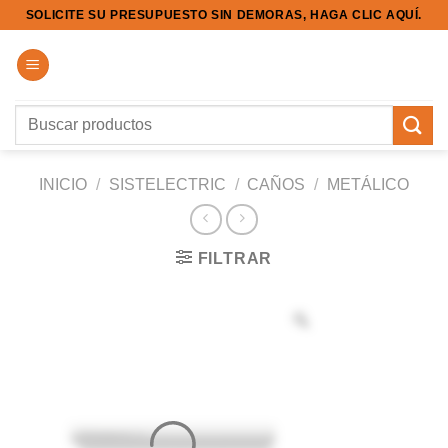
Saltar
SOLICITE SU PRESUPUESTO SIN DEMORAS, HAGA CLIC AQUÍ.
al
contenido
Buscar
por:
INICIO
/
SISTELECTRIC
/
CAÑOS
/
METÁLICO
FILTRAR