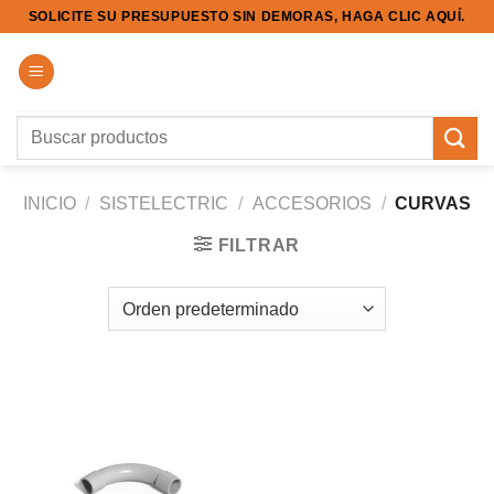
Saltar
SOLICITE SU PRESUPUESTO SIN DEMORAS, HAGA CLIC AQUÍ.
al
contenido
Buscar
por:
INICIO
/
SISTELECTRIC
/
ACCESORIOS
/
CURVAS
FILTRAR