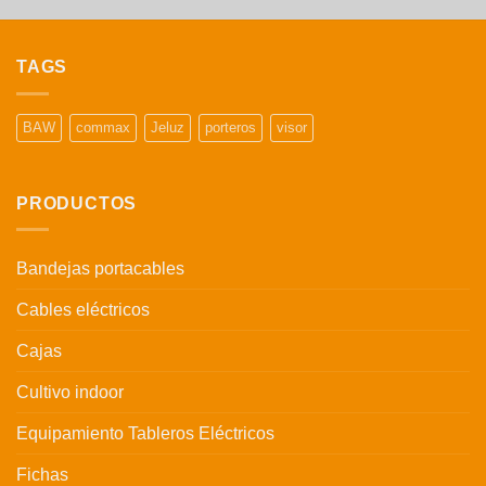
TAGS
BAW
commax
Jeluz
porteros
visor
PRODUCTOS
Bandejas portacables
Cables eléctricos
Cajas
Cultivo indoor
Equipamiento Tableros Eléctricos
Fichas