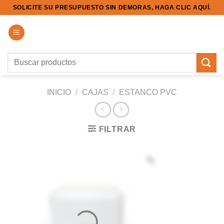
Saltar
SOLICITE SU PRESUPUESTO SIN DEMORAS, HAGA CLIC AQUÍ.
al
contenido
Buscar
por:
INICIO
/
CAJAS
/
ESTANCO PVC
FILTRAR