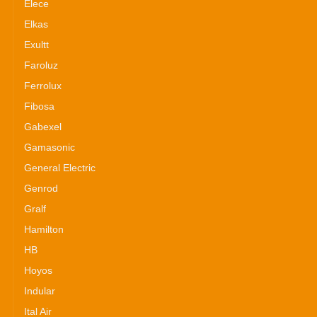
Elece
Elkas
Exultt
Faroluz
Ferrolux
Fibosa
Gabexel
Gamasonic
General Electric
Genrod
Gralf
Hamilton
HB
Hoyos
Indular
Ital Air