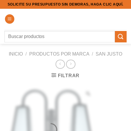
Saltar
SOLICITE SU PRESUPUESTO SIN DEMORAS, HAGA CLIC AQUÍ.
al
contenido
Buscar
por:
INICIO
/
PRODUCTOS POR MARCA
/
SAN JUSTO
FILTRAR