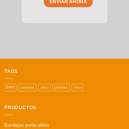
TAGS
BAW
commax
Jeluz
porteros
visor
PRODUCTOS
Bandejas portacables