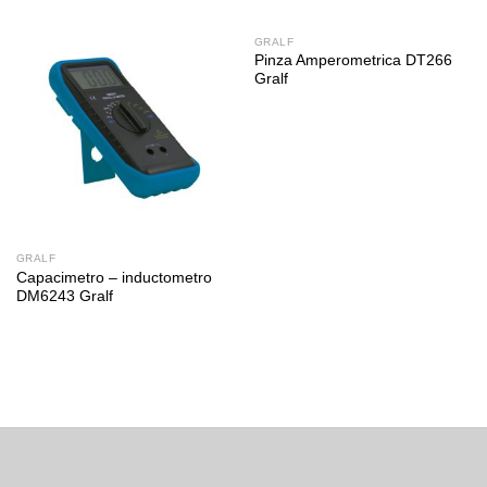
GRALF
Pinza Amperometrica DT266
Gralf
GRALF
Capacimetro – inductometro
DM6243 Gralf