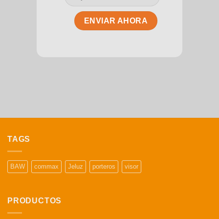
TAGS
BAW
commax
Jeluz
porteros
visor
PRODUCTOS