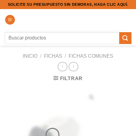
Saltar
SOLICITE SU PRESUPUESTO SIN DEMORAS, HAGA CLIC AQUÍ.
al
contenido
Buscar
por:
INICIO
/
FICHAS
/
FICHAS COMUNES
FILTRAR