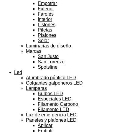
Empotrar
Exterior
Faroles
Interior
Listones
Piletas
Plafones
Solar
Luminarias de diseño
Marcas
San Justo
San Lorenzo
Spotsline
Led
Alumbrado público LED
Colgantes galponeros LED
Lámparas
Bulbos LED
Especiales LED
Filamento Carbono
Filamento LED
Luz de emergencia LED
Paneles y plafones LED
Aplicar
Embutir