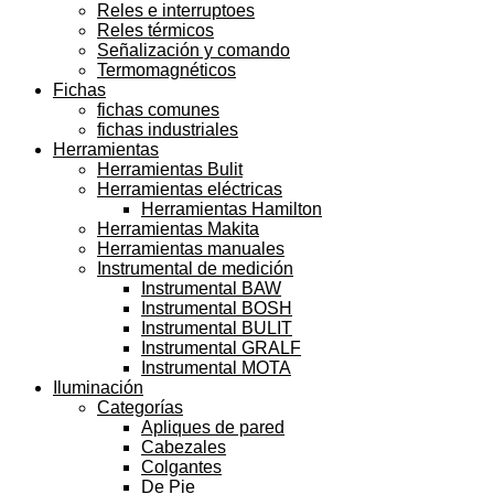
Reles e interruptoes
Reles térmicos
Señalización y comando
Termomagnéticos
Fichas
fichas comunes
fichas industriales
Herramientas
Herramientas Bulit
Herramientas eléctricas
Herramientas Hamilton
Herramientas Makita
Herramientas manuales
Instrumental de medición
Instrumental BAW
Instrumental BOSH
Instrumental BULIT
Instrumental GRALF
Instrumental MOTA
Iluminación
Categorías
Apliques de pared
Cabezales
Colgantes
De Pie