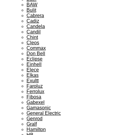
BAW
Bulit
Cabrera
Cadiz
Candela
Candil
Chint
Cleos
Commax
Don Bell
Eclipse
Einhell
Elece
Elkas
Exultt
Faroluz
Ferrolux
Fibosa
Gabexel
Gamasonic
General Electric
Genrod
Gralf
Hamilton
HB