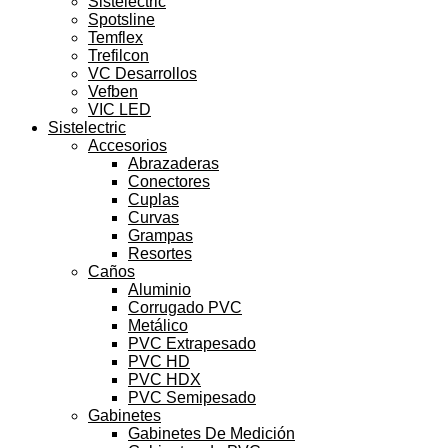
Sistelectric
Spotsline
Temflex
Trefilcon
VC Desarrollos
Vefben
VIC LED
Sistelectric
Accesorios
Abrazaderas
Conectores
Cuplas
Curvas
Grampas
Resortes
Caños
Aluminio
Corrugado PVC
Metálico
PVC Extrapesado
PVC HD
PVC HDX
PVC Semipesado
Gabinetes
Gabinetes De Medición