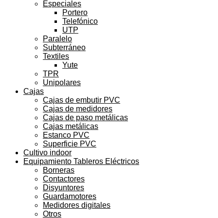
Especiales
Portero
Telefónico
UTP
Paralelo
Subterráneo
Textiles
Yute
TPR
Unipolares
Cajas
Cajas de embutir PVC
Cajas de medidores
Cajas de paso metálicas
Cajas metálicas
Estanco PVC
Superficie PVC
Cultivo indoor
Equipamiento Tableros Eléctricos
Borneras
Contactores
Disyuntores
Guardamotores
Medidores digitales
Otros