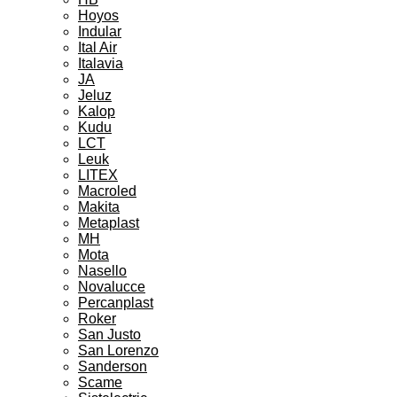
Hoyos
Indular
Ital Air
Italavia
JA
Jeluz
Kalop
Kudu
LCT
Leuk
LITEX
Macroled
Makita
Metaplast
MH
Mota
Nasello
Novalucce
Percanplast
Roker
San Justo
San Lorenzo
Sanderson
Scame