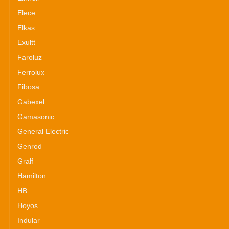
Elece
Elkas
Exultt
Faroluz
Ferrolux
Fibosa
Gabexel
Gamasonic
General Electric
Genrod
Gralf
Hamilton
HB
Hoyos
Indular