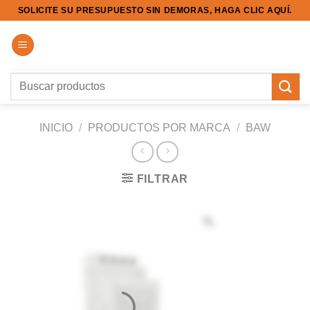
Saltar
SOLICITE SU PRESUPUESTO SIN DEMORAS, HAGA CLIC AQUÍ.
al
contenido
Buscar
por:
INICIO
/
PRODUCTOS POR MARCA
/
BAW
FILTRAR