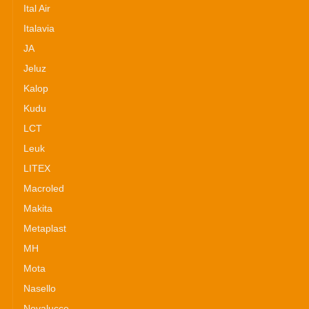
Ital Air
Italavia
JA
Jeluz
Kalop
Kudu
LCT
Leuk
LITEX
Macroled
Makita
Metaplast
MH
Mota
Nasello
Novalucce