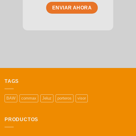
TAGS
BAW
commax
Jeluz
porteros
visor
PRODUCTOS