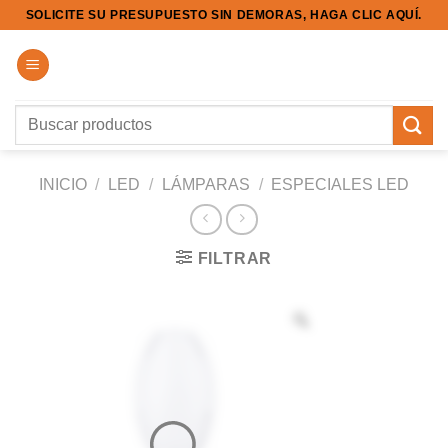
Saltar
SOLICITE SU PRESUPUESTO SIN DEMORAS, HAGA CLIC AQUÍ.
al
contenido
Buscar
por:
INICIO
/
LED
/
LÁMPARAS
/
ESPECIALES LED
FILTRAR