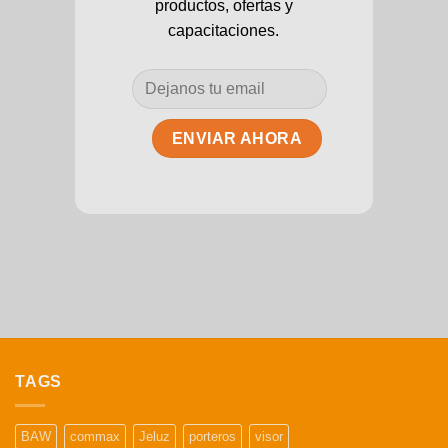
productos, ofertas y
capacitaciones.
TAGS
BAW
commax
Jeluz
porteros
visor