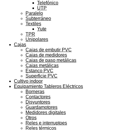
Telefónico
UTP
Paralelo
Subterráneo
Textiles
Yute
TPR
Unipolares
Cajas
Cajas de embutir PVC
Cajas de medidores
Cajas de paso metálicas
Cajas metálicas
Estanco PVC
Superficie PVC
Cultivo indoor
Equipamiento Tableros Eléctricos
Borneras
Contactores
Disyuntores
Guardamotores
Medidores digitales
Otros
Reles e interruptoes
Reles térmicos