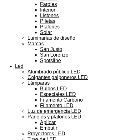
Faroles
Interior
Listones
Piletas
Plafones
Solar
Luminarias de diseño
Marcas
San Justo
San Lorenzo
Spotsline
Led
Alumbrado público LED
Colgantes galponeros LED
Lámparas
Bulbos LED
Especiales LED
Filamento Carbono
Filamento LED
Luz de emergencia LED
Paneles y plafones LED
Aplicar
Embutir
Proyectores LED
Tiras de LED