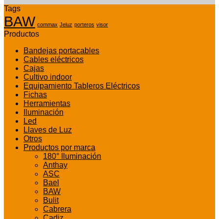
Tags
BAW
commax
Jeluz
porteros
visor
Productos
Bandejas portacables
Cables eléctricos
Cajas
Cultivo indoor
Equipamiento Tableros Eléctricos
Fichas
Herramientas
Iluminación
Led
Llaves de Luz
Otros
Productos por marca
180° Iluminación
Anthay
ASC
Bael
BAW
Bulit
Cabrera
Cadiz