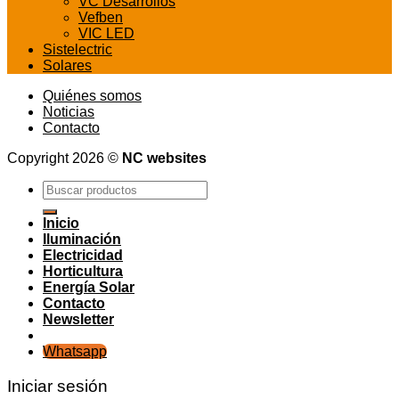
VC Desarrollos
Vefben
VIC LED
Sistelectric
Solares
Quiénes somos
Noticias
Contacto
Copyright 2026 ©
NC websites
Buscar
por:
Inicio
Iluminación
Electricidad
Horticultura
Energía Solar
Contacto
Newsletter
Whatsapp
Iniciar sesión