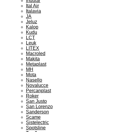
Indular
Ital Air
Italavia
JA
Jeluz
Kalop
Kudu
LCT
Leuk
LITEX
Macroled
Makita
Metaplast
MH
Mota
Nasello
Novalucce
Percanplast
Roker
San Justo
San Lorenzo
Sanderson
Scame
Sistelectric
Spotsline