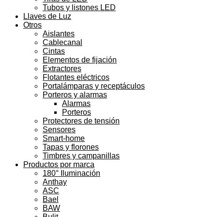
Tubos y listones LED
Llaves de Luz
Otros
Aislantes
Cablecanal
Cintas
Elementos de fijación
Extractores
Flotantes eléctricos
Portalámparas y receptáculos
Porteros y alarmas
Alarmas
Porteros
Protectores de tensión
Sensores
Smart-home
Tapas y florones
Timbres y campanillas
Productos por marca
180° Iluminación
Anthay
ASC
Bael
BAW
Bulit