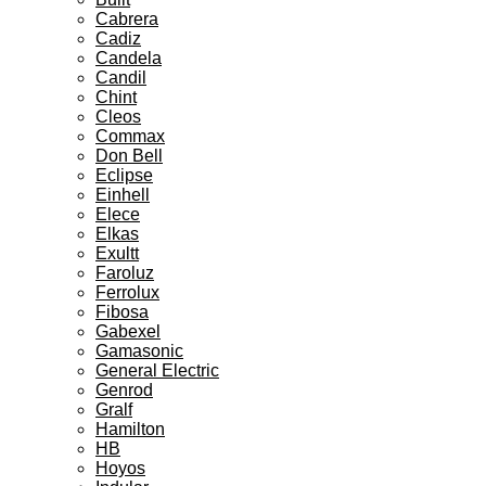
Cabrera
Cadiz
Candela
Candil
Chint
Cleos
Commax
Don Bell
Eclipse
Einhell
Elece
Elkas
Exultt
Faroluz
Ferrolux
Fibosa
Gabexel
Gamasonic
General Electric
Genrod
Gralf
Hamilton
HB
Hoyos