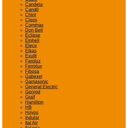
Candela
Candil
Chint
Cleos
Commax
Don Bell
Eclipse
Einhell
Elece
Elkas
Exultt
Faroluz
Ferrolux
Fibosa
Gabexel
Gamasonic
General Electric
Genrod
Gralf
Hamilton
HB
Hoyos
Indular
Ital Air
Italavia