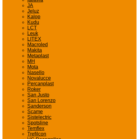
JA
Jeluz
Kalop
Kudu
LCT
Leuk
LITEX
Macroled
Makita
Metaplast
MH
Mota
Nasello
Novalucce
Percanplast
Roker
San Justo
San Lorenzo
Sanderson
Scame
Sistelectric
Spotsline
Temflex
Trefilcon