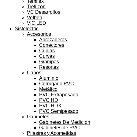
Temflex
Trefilcon
VC Desarrollos
Vefben
VIC LED
Sistelectric
Accesorios
Abrazaderas
Conectores
Cuplas
Curvas
Grampas
Resortes
Caños
Aluminio
Corrugado PVC
Metálico
PVC Extrapesado
PVC HD
PVC HDX
PVC Semipesado
Gabinetes
Gabinetes De Medición
Gabinetes de PVC
Pilastras y Acometidas