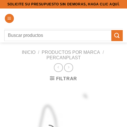
Saltar
SOLICITE SU PRESUPUESTO SIN DEMORAS, HAGA CLIC AQUÍ.
al
contenido
Buscar
por:
INICIO
/
PRODUCTOS POR MARCA
/
PERCANPLAST
FILTRAR