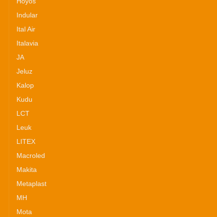
Hoyos
Indular
Ital Air
Italavia
JA
Jeluz
Kalop
Kudu
LCT
Leuk
LITEX
Macroled
Makita
Metaplast
MH
Mota