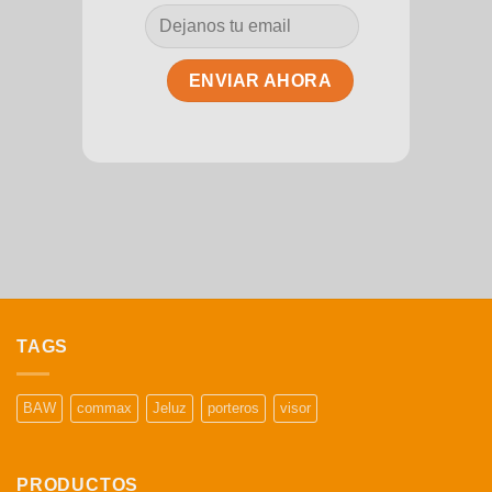
TAGS
BAW
commax
Jeluz
porteros
visor
PRODUCTOS