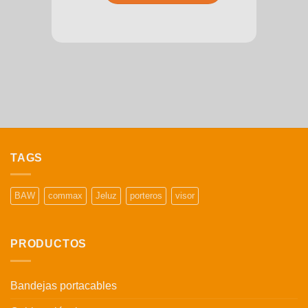
TAGS
BAW
commax
Jeluz
porteros
visor
PRODUCTOS
Bandejas portacables