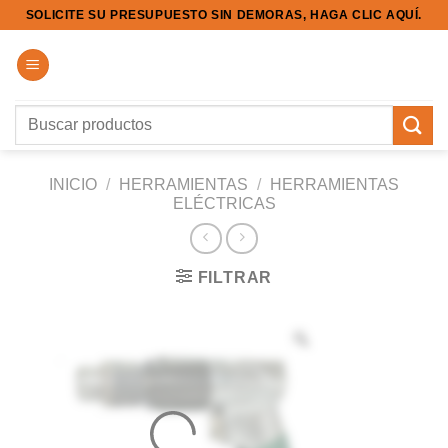
Saltar
SOLICITE SU PRESUPUESTO SIN DEMORAS, HAGA CLIC AQUÍ.
al
contenido
Buscar
por:
INICIO
/
HERRAMIENTAS
/
HERRAMIENTAS
ELÉCTRICAS
FILTRAR