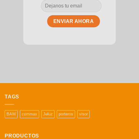
TAGS
BAW
commax
Jeluz
porteros
visor
PRODUCTOS