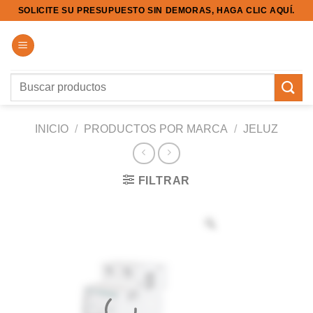
Saltar
SOLICITE SU PRESUPUESTO SIN DEMORAS, HAGA CLIC AQUÍ.
al
contenido
Buscar
por:
INICIO
/
PRODUCTOS POR MARCA
/
JELUZ
FILTRAR