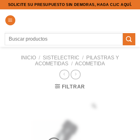
Saltar
SOLICITE SU PRESUPUESTO SIN DEMORAS, HAGA CLIC AQUÍ.
al
contenido
Buscar
por:
INICIO
/
SISTELECTRIC
/
PILASTRAS Y
ACOMETIDAS
/
ACOMETIDA
FILTRAR