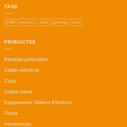
TAGS
BAW
commax
Jeluz
porteros
visor
PRODUCTOS
Bandejas portacables
Cables eléctricos
Cajas
Cultivo indoor
Equipamiento Tableros Eléctricos
Fichas
Herramientas