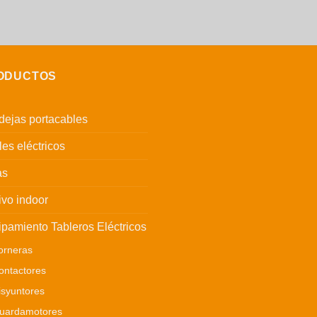
ODUCTOS
ejas portacables
es eléctricos
as
ivo indoor
pamiento Tableros Eléctricos
orneras
ontactores
isyuntores
uardamotores