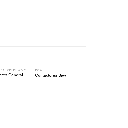
EQUIPAMIENTO TABLEROS ELÉCTRICOS
BAW
BORNERAS
res General
Contactores Baw
Borneras Zoloda