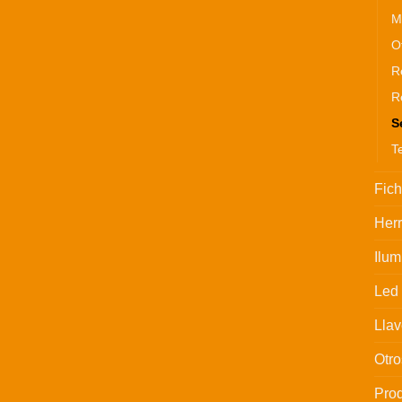
M
O
R
R
S
T
Fic
Her
Ilum
Led
Llav
Otro
Prod