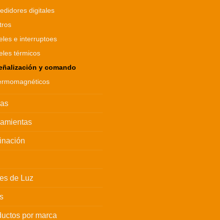
edidores digitales
tros
eles e interruptoes
eles térmicos
eñalización y comando
ermomagnéticos
has
ramientas
inación
es de Luz
s
uctos por marca