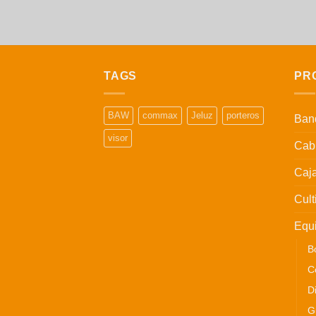
TAGS
PR
BAW
commax
Jeluz
porteros
Band
visor
Cabl
Caj
Cult
Equi
B
C
D
G