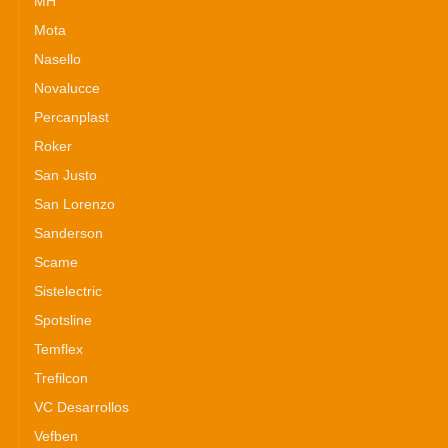
MH
Mota
Nasello
Novalucce
Percanplast
Roker
San Justo
San Lorenzo
Sanderson
Scame
Sistelectric
Spotsline
Temflex
Trefilcon
VC Desarrollos
Vefben