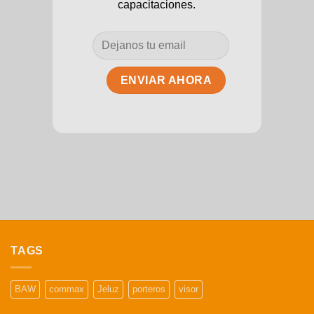
capacitaciones.
TAGS
BAW
commax
Jeluz
porteros
visor