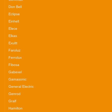
Don Bell
Eclipse
Einhell
Elece
Elkas
Exultt
Faroluz
Ferrolux
Fibosa
Gabexel
Gamasonic
General Electric
Genrod
Gralf
Hamilton