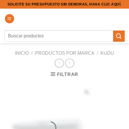
Saltar
SOLICITE SU PRESUPUESTO SIN DEMORAS, HAGA CLIC AQUÍ.
al
contenido
Buscar
por:
INICIO
/
PRODUCTOS POR MARCA
/
KUDU
FILTRAR