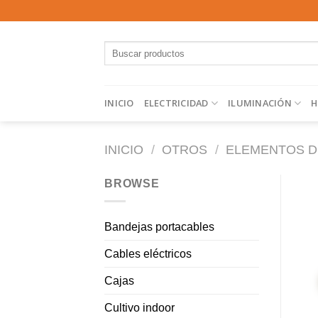
Saltar
al
contenido
Buscar
por:
INICIO
ELECTRICIDAD
ILUMINACIÓN
H
INICIO
/
OTROS
/
ELEMENTOS D
BROWSE
Bandejas portacables
Cables eléctricos
Cajas
Cultivo indoor