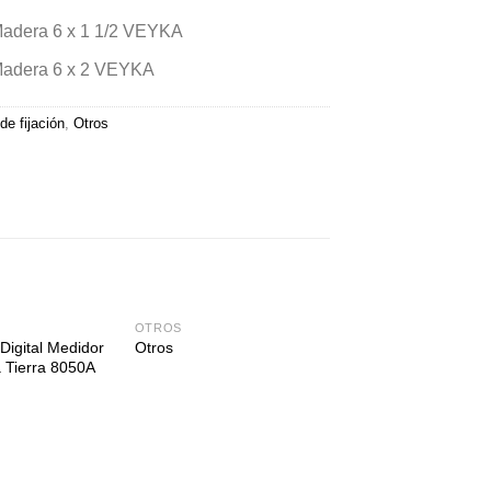
Madera 6 x 1 1/2 VEYKA
 Madera 6 x 2 VEYKA
e fijación
,
Otros
OTROS
FICHAS
 Digital Medidor
Tomacorriente alto
Otros
 Tierra 8050A
consumo – 10A. – 
Kalop