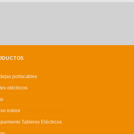
ODUCTOS
ejas portacables
es eléctricos
as
ivo indoor
pamiento Tableros Eléctricos
has