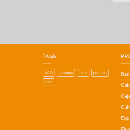
TAGS
PR
BAW
commax
Jeluz
porteros
Band
visor
Cabl
Caj
Cult
Equi
Fic