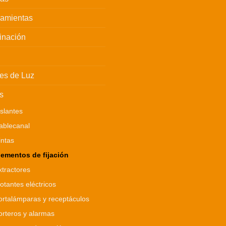
ramientas
inación
es de Luz
s
islantes
ablecanal
intas
lementos de fijación
xtractores
lotantes eléctricos
ortalámparas y receptáculos
orteros y alarmas