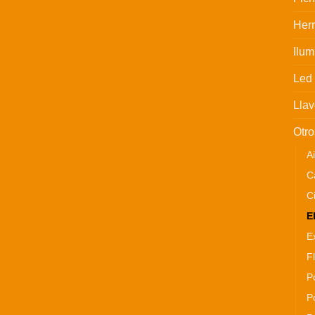
Her
Ilum
Led
Llav
Otro
A
C
C
E
E
F
P
P