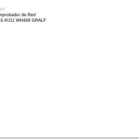
ALF
mprobador de Red
45-RJ11 WH468 GRALF